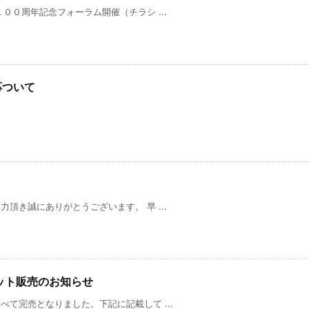
００周年記念フォーラム開催（チラシ ...
応ついて
）
頂き誠にありがとうございます。 早 ...
ット販売のお知らせ
て完売となりました。下記に記載して ...