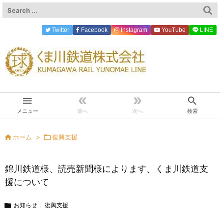
Twitter
Facebook
Instagram
YouTube
LINE




メニュー
前へ
次へ
検索

ホーム
>

復興支援
錦川鉄道様、読売新聞様によります、くま川鉄道支
援について

お知らせ
,
復興支援