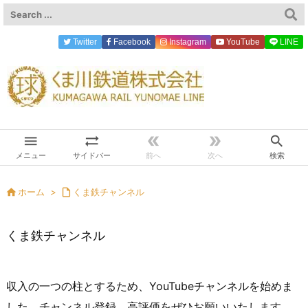
Twitter
Facebook
Instagram
YouTube
LINE





メニュー
サイドバー
前へ
次へ
検索

ホーム
>

くま鉄チャンネル
くま鉄チャンネル
収入の一つの柱とするため、YouTubeチャンネルを始めま
した。チャンネル登録、高評価をぜひお願いいたします。