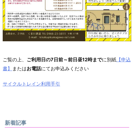
ご覧の上、
ご利用日の7日前～前日昼12時まで
に別紙
【申込
書】
または
お電話
にてお申込みください
サイクルトレイン利用手引
新着記事