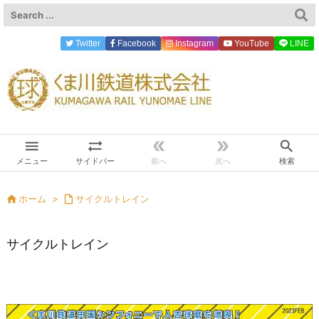
Twitter
Facebook
Instagram
YouTube
LINE





メニュー
サイドバー
前へ
次へ
検索

ホーム
>

サイクルトレイン
サイクルトレイン