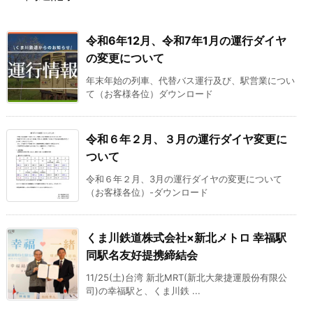
令和6年12月、令和7年1月の運行ダイヤ
の変更について
年末年始の列車、代替バス運行及び、駅営業につい
て（お客様各位）ダウンロード
令和６年２月、３月の運行ダイヤ変更に
ついて
令和６年２月、3月の運行ダイヤの変更について
（お客様各位）-ダウンロード
くま川鉄道株式会社×新北メトロ 幸福駅
同駅名友好提携締結会
11/25(土)台湾 新北MRT(新北大衆捷運股份有限公
司)の幸福駅と、くま川鉄 ...