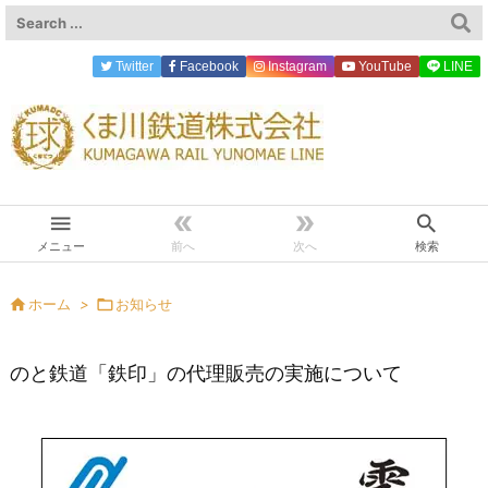
Twitter
Facebook
Instagram
YouTube
LINE




メニュー
前へ
次へ
検索

ホーム
>

お知らせ
のと鉄道「鉄印」の代理販売の実施について