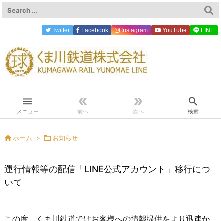
Twitter
Facebook
Instagram
YouTube
LINE




メニュー
前へ
次へ
検索

ホーム
>

お知らせ
運行情報等の配信「LINE公式アカウント」移行につ
いて
この度、くま川鉄道ではお客様への情報提供をより迅速か