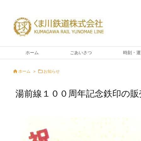
ホーム
ごあいさつ
時刻・運

ホーム
>

お知らせ
湯前線１００周年記念鉄印の販