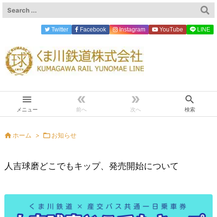
Twitter
Facebook
Instagram
YouTube
LINE




メニュー
前へ
次へ
検索

ホーム
>

お知らせ
人吉球磨どこでもキップ、発売開始について